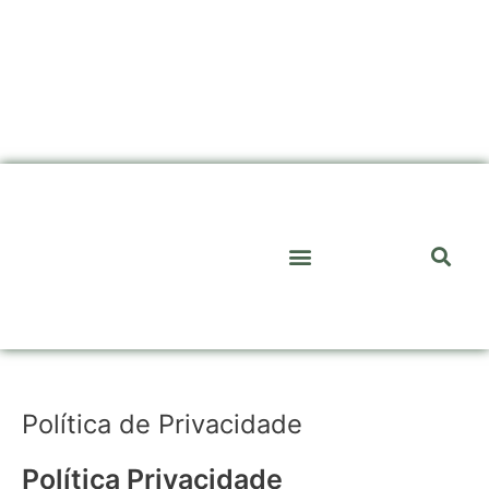
Skip
to
content
Pr
Menu
SOBRE MIM
LOJA DE MOLDES
Política de Privacidade
Política Privacidade