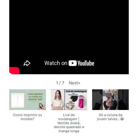
Next
»
1
/
7
Como imprimir os
Live de
Só a coluna da
moldes?
modelagem |
jovem talvez...😂
Vestido evasé,
decote quadrado e
manga longa