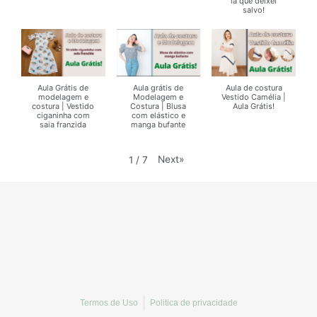
lá que deixei
salvo!
Aula Grátis de
Aula grátis de
Aula de costura
modelagem e
Modelagem e
Vestido Camélia |
costura | Vestido
Costura | Blusa
Aula Grátis!
ciganinha com
com elástico e
saia franzida
manga bufante
Next
»
1
/
7
Termos de Uso
Politica de privacidade