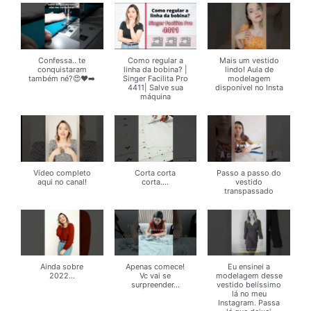
Confessa.. te
Como regular a
Mais um vestido
conquistaram
linha da bobina? |
lindo! Aula de
também né?😍❤️➡️
Singer Facilita Pro
modelagem
4411| Salve sua
disponível no Insta
máquina
Vídeo completo
Corta corta
Passo a passo do
aqui no canal!
corta....
vestido
transpassado
Ainda sobre
Apenas comece!
Eu ensinei a
2022...
Vc vai se
modelagem desse
surpreender...
vestido belíssimo
lá no meu
Instagram. Passa