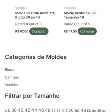
Vestidos
Vestidos
Molde Vestido Ametista –
Molde Vestido Rubi –
Kit do 36 ao 44
Tamanho 46
Rated
0
out of 5
Rated
0
out of 5
Comprar
Comprar
R$
97,00
R$
47,00
Categorias de Moldes
Blusa
Camisas
Vestidos
Filtrar por Tamanho
38
40
42
44
46
48
36
Kit 36 ao 48
50
52
Kit do 36 ao